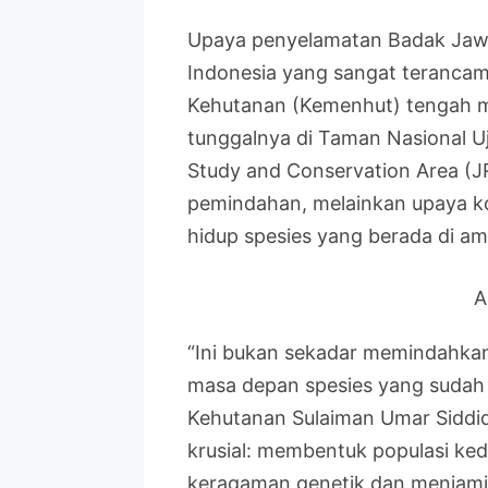
Upaya penyelamatan Badak Jaw
Indonesia yang sangat teranca
Kehutanan (Kemenhut) tengah me
tunggalnya di Taman Nasional 
Study and Conservation Area (J
pemindahan, melainkan upaya k
hidup spesies yang berada di a
A
“Ini bukan sekadar memindahkan
masa depan spesies yang sudah 
Kehutanan Sulaiman Umar Siddiq 
krusial: membentuk populasi k
keragaman genetik dan menjamin