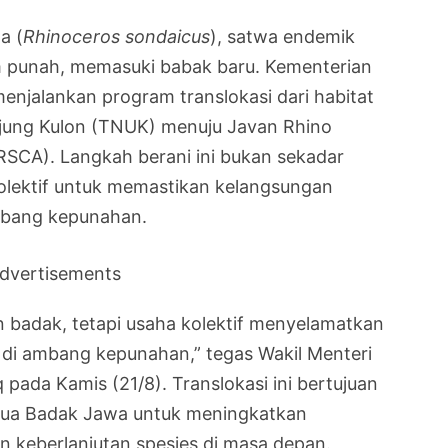
a (
Rhinoceros sondaicus
), satwa endemik
m punah, memasuki babak baru. Kementerian
njalankan program translokasi dari habitat
Ujung Kulon (TNUK) menuju Javan Rhino
RSCA). Langkah berani ini bukan sekadar
olektif untuk memastikan kelangsungan
mbang kepunahan.
dvertisements
 badak, tetapi usaha kolektif menyelamatkan
di ambang kepunahan,” tegas Wakil Menteri
pada Kamis (21/8). Translokasi ini bertujuan
edua Badak Jawa untuk meningkatkan
 keberlanjutan spesies di masa depan.