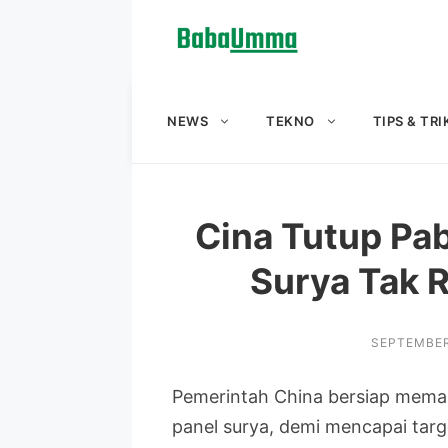
Langsung
ke
isi
NEWS
TEKNO
TIPS & TRI
Cina Tutup Pab
Surya Tak 
SEPTEMBER
Pemerintah China bersiap meman
panel surya, demi mencapai targ