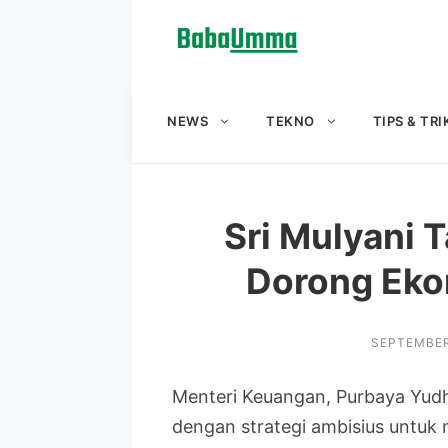
Langsung
ke
isi
NEWS
TEKNO
TIPS & TRI
Sri Mulyani T
Dorong Ekon
SEPTEMBER
Menteri Keuangan, Purbaya Yud
dengan strategi ambisius untu