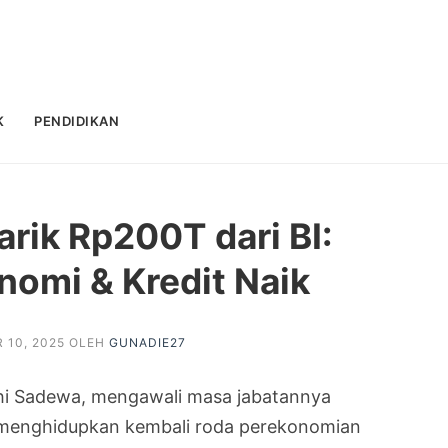
K
PENDIDIKAN
arik Rp200T dari BI:
omi & Kredit Naik
 10, 2025
OLEH
GUNADIE27
hi Sadewa, mengawali masa jabatannya
k menghidupkan kembali roda perekonomian