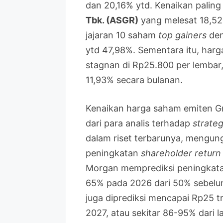
dan 20,16% ytd. Kenaikan paling
Tbk. (ASGR)
yang melesat 18,52
jajaran 10 saham
top gainers
den
ytd 47,98%. Sementara itu, har
stagnan di Rp25.800 per lemba
11,93% secara bulanan.
Kenaikan harga saham emiten Gru
dari para analis terhadap
strateg
dalam riset terbarunya, mengun
peningkatan
shareholder return
Morgan memprediksi peningkatan
65% pada 2026 dari 50% sebelu
juga diprediksi mencapai Rp25 tr
2027, atau sekitar 86-95% dari 