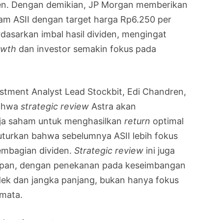
den. Dengan demikian, JP Morgan memberikan
m ASII dengan target harga Rp6.250 per
rdasarkan imbal hasil dividen, mengingat
owth
dan investor semakin fokus pada
tment Analyst Lead Stockbit, Edi Chandren,
bahwa
strategic review
Astra akan
ja saham untuk menghasilkan
return
optimal
turkan bahwa sebelumnya ASII lebih fokus
embagian dividen.
Strategic review
ini juga
 depan, dengan penekanan pada keseimbangan
ndek dan jangka panjang, bukan hanya fokus
mata.