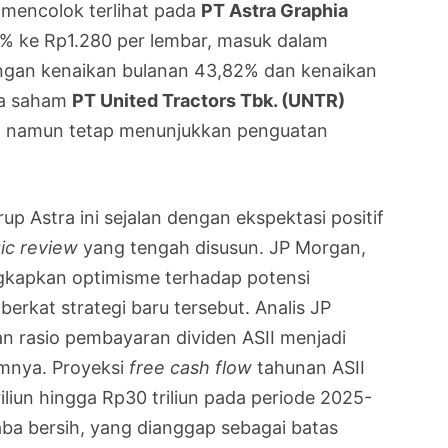
 mencolok terlihat pada
PT Astra Graphia
% ke Rp1.280 per lembar, masuk dalam
gan kenaikan bulanan 43,82% dan kenaikan
ga saham
PT United Tractors Tbk. (UNTR)
r, namun tetap menunjukkan penguatan
p Astra ini sejalan dengan ekspektasi positif
ic review
yang tengah disusun. JP Morgan,
gkapkan optimisme terhadap potensi
berkat strategi baru tersebut. Analis JP
 rasio pembayaran dividen ASII menjadi
mnya. Proyeksi
free cash flow
tahunan ASII
iliun hingga Rp30 triliun pada periode 2025-
laba bersih, yang dianggap sebagai batas