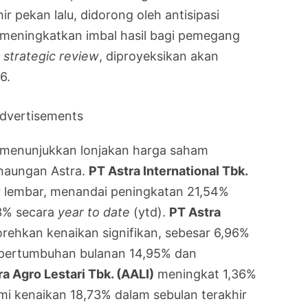
r pekan lalu, didorong oleh antisipasi
n meningkatkan imbal hasil bagi pemegang
t
strategic review
, diproyeksikan akan
6.
dvertisements
) menunjukkan lonjakan harga saham
naungan Astra.
PT Astra International Tbk.
r lembar, menandai peningkatan 21,54%
33% secara
year to date
(ytd).
PT Astra
rehkan kenaikan signifikan, sebesar 6,96%
 pertumbuhan bulanan 14,95% dan
a Agro Lestari Tbk. (AALI)
meningkat 1,36%
mi kenaikan 18,73% dalam sebulan terakhir