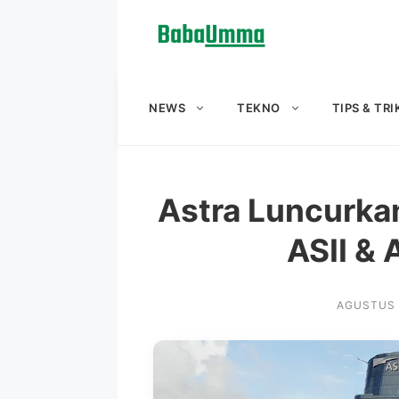
Langsung
ke
isi
NEWS
TEKNO
TIPS & TRI
Astra Luncurkan
ASII & 
AGUSTUS 