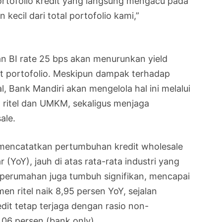
rtofolio kredit yang langsung mengacu pada
kecil dari total portofolio kami,”
 BI rate 25 bps akan menurunkan yield
kat portofolio. Meskipun dampak terhadap
, Bank Mandiri akan mengelola hal ini melalui
t ritel dan UMKM, sekaligus menjaga
ale.
 mencatatkan pertumbuhan kredit wholesale
 (YoY), jauh di atas rata-rata industri yang
t perumahan juga tumbuh signifikan, mencapai
n ritel naik 8,95 persen YoY, sejalan
edit tetap terjaga dengan rasio non-
,06 persen (bank only).