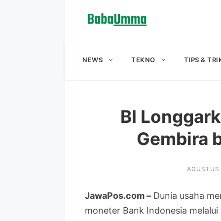
Langsung
ke
isi
NEWS
TEKNO
TIPS & TRI
BI Longgark
Gembira b
AGUSTUS 
JawaPos.com –
Dunia usaha men
moneter Bank Indonesia melalui 