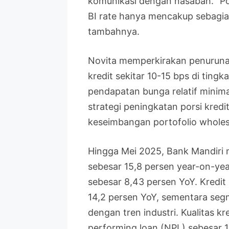
komunikasi dengan nasabah. “Po
BI rate hanya mencakup sebagian 
tambahnya.
Novita memperkirakan penurunan
kredit sekitar 10-15 bps di ting
pendapatan bunga relatif minimal
strategi peningkatan porsi kredi
keseimbangan portofolio wholes
Hingga Mei 2025, Bank Mandiri
sebesar 15,8 persen year-on-year
sebesar 8,43 persen YoY. Kredi
14,2 persen YoY, sementara segme
dengan tren industri. Kualitas kr
performing loan (NPL) sebesar 1