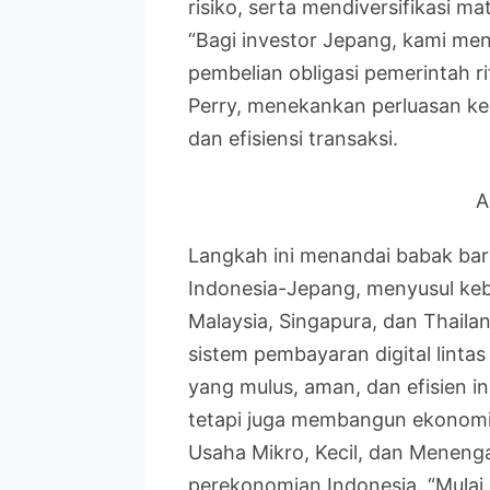
risiko, serta mendiversifikasi
“Bagi investor Jepang, kami menj
pembelian obligasi pemerintah rit
Perry, menekankan perluasan ker
dan efisiensi transaksi.
A
Langkah ini menandai babak baru
Indonesia-Jepang, menyusul keb
Malaysia, Singapura, dan Thailand
sistem pembayaran digital linta
yang mulus, aman, dan efisien i
tetapi juga membangun ekonomi d
Usaha Mikro, Kecil, dan Menen
perekonomian Indonesia. “Mulai 