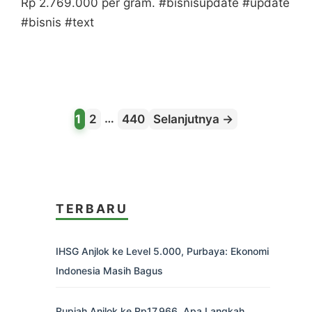
Rp 2.769.000 per gram. #bisnisupdate #update
#bisnis #text
Halaman
Halaman
…
Halaman
1
2
440
Selanjutnya
→
TERBARU
IHSG Anjlok ke Level 5.000, Purbaya: Ekonomi
Indonesia Masih Bagus
Rupiah Anjlok ke Rp17.966, Apa Langkah