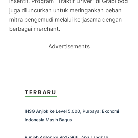
insentif. Program “Traktir Driver” di GrabFood
juga diluncurkan untuk meringankan beban
mitra pengemudi melalui kerjasama dengan
berbagai merchant.
Advertisements
TERBARU
IHSG Anjlok ke Level 5.000, Purbaya: Ekonomi
Indonesia Masih Bagus
Rupiah Anjlok ke Rp17.966, Apa Langkah