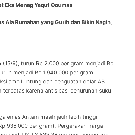
eret Eks Menag Yaqut Qoumas
 Ala Rumahan yang Gurih dan Bikin Nagih,
n (15/9), turun Rp 2.000 per gram menjadi Rp
turun menjadi Rp 1.940.000 per gram.
aksi ambil untung dan penguatan dolar AS
n terbatas karena antisipasi penurunan suku
ga emas Antam masih jauh lebih tinggi
p 936.000 per gram). Pergerakan harga
n menjadi USD 3.633,86 per ons, sementara