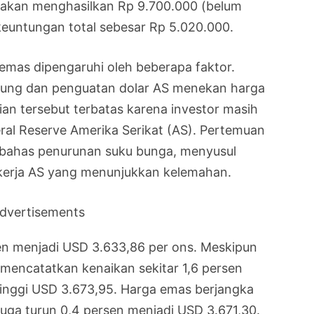
ini akan menghasilkan Rp 9.700.000 (belum
keuntungan total sebesar Rp 5.020.000.
emas dipengaruhi oleh beberapa faktor.
ntung dan penguatan dolar AS menekan harga
an tersebut terbatas karena investor masih
al Reserve Amerika Serikat (AS). Pertemuan
mbahas penurunan suku bunga, menyusul
kerja AS yang menunjukkan kelemahan.
dvertisements
en menjadi USD 3.633,86 per ons. Meskipun
mencatatkan kenaikan sekitar 1,6 persen
tinggi USD 3.673,95. Harga emas berjangka
uga turun 0,4 persen menjadi USD 3.671,30.