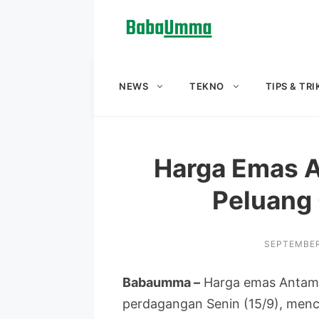
Langsung
ke
isi
NEWS
TEKNO
TIPS & TRI
Harga Emas A
Peluang 
SEPTEMBER
Babaumma –
Harga emas Antam 
perdagangan Senin (15/9), menc