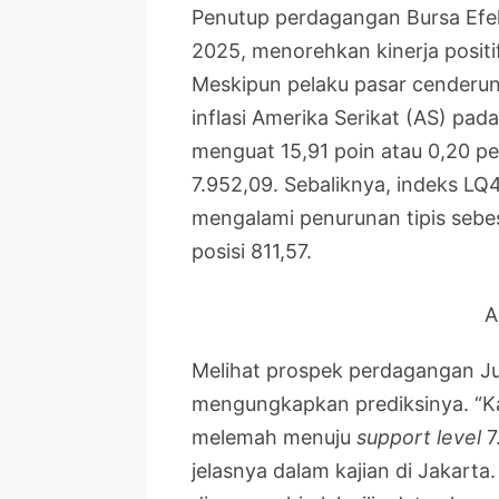
Penutup perdagangan Bursa Efek
2025, menorehkan kinerja posit
Meskipun pelaku pasar cenderung
inflasi Amerika Serikat (AS) pad
menguat 15,91 poin atau 0,20 p
7.952,09. Sebaliknya, indeks 
mengalami penurunan tipis sebes
posisi 811,57.
A
Melihat prospek perdagangan Jum
mengungkapkan prediksinya. “K
melemah menuju
support level
7
jelasnya dalam kajian di Jakarta