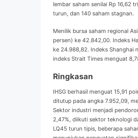
lembar saham senilai Rp 16,62 tr
turun, dan 140 saham stagnan.
Menilik bursa saham regional Asi
persen) ke 42.842,00. Indeks H
ke 24.988,82. Indeks Shanghai n
indeks Strait Times menguat 8,7
Ringkasan
IHSG berhasil menguat 15,91 po
ditutup pada angka 7.952,09, me
Sektor industri menjadi pendor
2,47%, diikuti sektor teknolog
LQ45 turun tipis, beberapa sah
menunjukan penguatan signifika