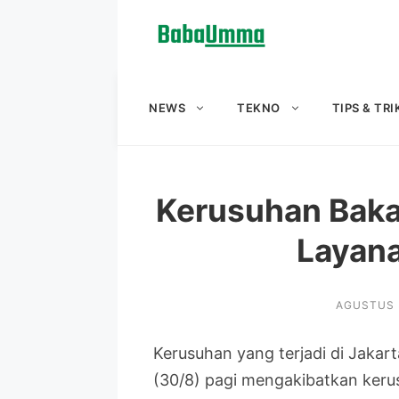
Langsung
ke
isi
NEWS
TEKNO
TIPS & TRI
Kerusuhan Bakar
Layana
AGUSTUS 
Kerusuhan yang terjadi di Jaka
(30/8) pagi mengakibatkan keru