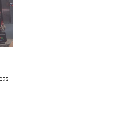
025,
i