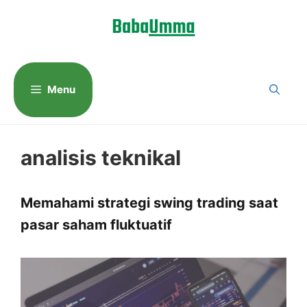
Langsung
ke
isi
Menu
analisis teknikal
Memahami strategi swing trading saat
pasar saham fluktuatif