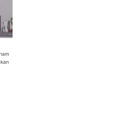
aham
skan