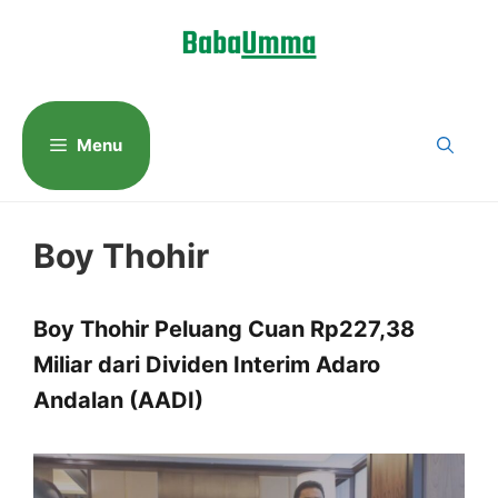
Langsung
ke
isi
Menu
Boy Thohir
Boy Thohir Peluang Cuan Rp227,38
Miliar dari Dividen Interim Adaro
Andalan (AADI)