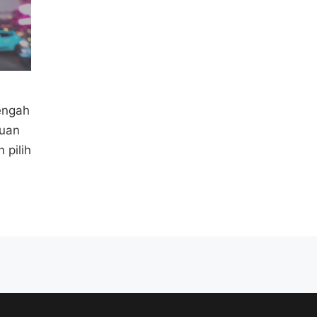
tengah
juan
 pilih