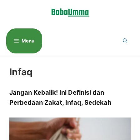
Langsung
ke
isi
Menu
Infaq
Jangan Kebalik! Ini Definisi dan
Perbedaan Zakat, Infaq, Sedekah