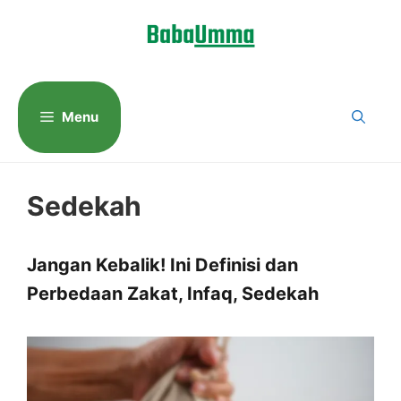
Langsung
ke
isi
Menu
Sedekah
Jangan Kebalik! Ini Definisi dan
Perbedaan Zakat, Infaq, Sedekah