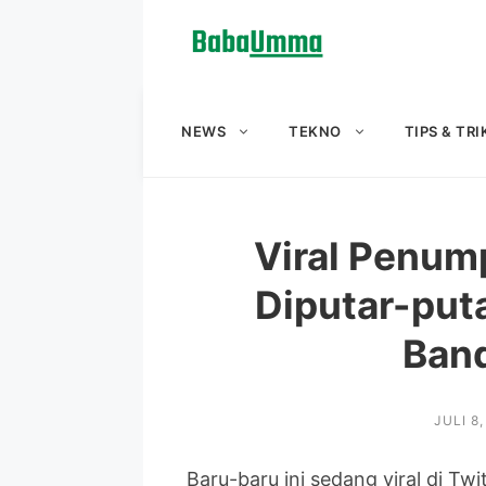
Langsung
ke
isi
NEWS
TEKNO
TIPS & TRI
Viral Penum
Diputar-puta
Band
JULI 8
Baru-baru ini sedang viral di 