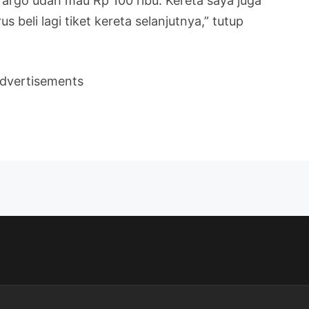
a argo udah mau Rp 100 ribu. Kereta saya juga
s beli lagi tiket kereta selanjutnya,” tutup
dvertisements