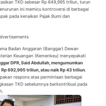
ikan TKD sebesar Rp 649,995 triliun, turun
Penurunan ini memicu kontroversi di berbagai
mpak pada kenaikan Pajak Bumi dan
dvertisements
rsama Badan Anggaran (Banggar) Dewan
nterian Keuangan (Kemenkeu) menyepakati
nggar DPR, Said Abdullah, mengumumkan
p 692,995 triliun, atau naik Rp 43 triliun
.
upakan respons atas permintaan berbagai
gkasan TKD sebelumnya berkontribusi pada
h.