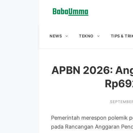
Langsung
ke
isi
NEWS
TEKNO
TIPS & TRI
APBN 2026: An
Rp692
SEPTEMBER
Pemerintah merespon polemik p
pada Rancangan Anggaran Pend