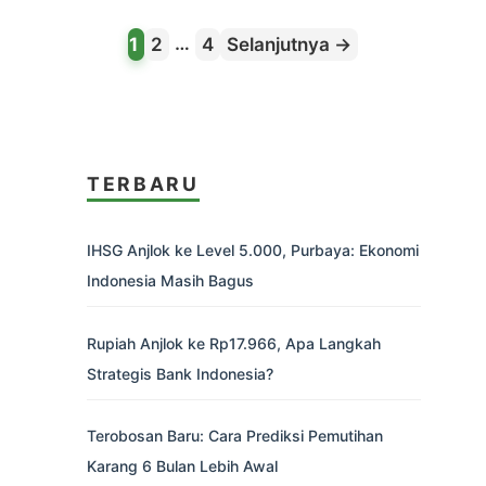
Halaman
Halaman
…
Halaman
1
2
4
Selanjutnya
→
TERBARU
IHSG Anjlok ke Level 5.000, Purbaya: Ekonomi
Indonesia Masih Bagus
Rupiah Anjlok ke Rp17.966, Apa Langkah
Strategis Bank Indonesia?
Terobosan Baru: Cara Prediksi Pemutihan
Karang 6 Bulan Lebih Awal